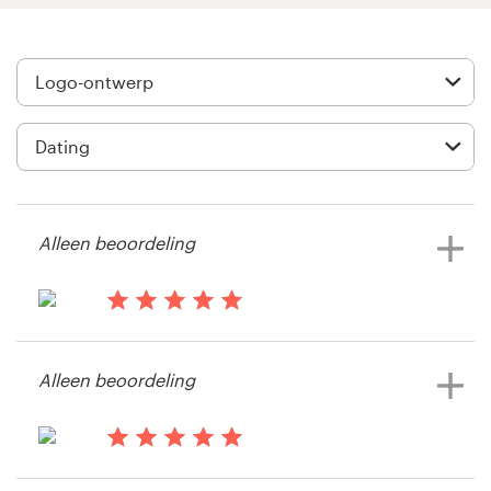
Visitekaartje
Webdesign
Merkgids
Blader door alle categorieën
Alleen beoordeling
Klantenservice
il y a 13 ans
gabru
+49 30 568 377 84
Alleen beoordeling
Bekijk hun logo wedstrijd
Helpcentrum
il y a 13 ans