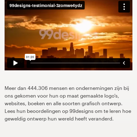
1-op-1 projecten
Vind een designer
Ontdek inspiratie
99designs Studio
99designs Pro
Meer dan 444.306 mensen en ondernemingen zijn bij
ons gekomen voor hun op maat gemaakte logo's,
Ontvang
websites, boeken en alle soorten grafisch ontwerp.
een
Lees hun beoordelingen op 99designs om te leren hoe
ontwerp
geweldig ontwerp hun wereld heeft veranderd.
Logo-ontwerp