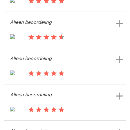
il y a 13 ans
Performance MKTG
Alleen beoordeling
Bekijk hun logo wedstrijd
il y a 14 ans
Jocosgra
Alleen beoordeling
il y a 14 ans
Rob.cottingham
Alleen beoordeling
Bekijk hun logo wedstrijd
il y a 14 ans
guyewhite