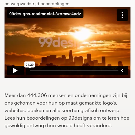
ontwerpwedstrijd beoordelingen
1-op-1 projecten
Vind een designer
Ontdek inspiratie
99designs Studio
99designs Pro
Meer dan 444.306 mensen en ondernemingen zijn bij
Ontvang
ons gekomen voor hun op maat gemaakte logo's,
een
websites, boeken en alle soorten grafisch ontwerp.
ontwerp
Lees hun beoordelingen op 99designs om te leren hoe
geweldig ontwerp hun wereld heeft veranderd.
Logo-ontwerp