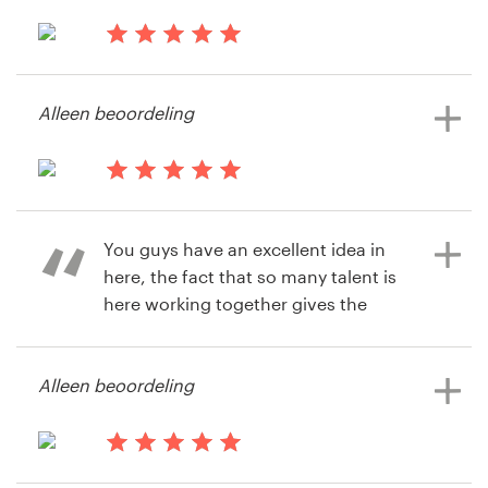
wedstrijd
il y a 14 ans
Craigandnay
Alleen beoordeling
Bekijk hun logo & visitekaartje
wedstrijd
il y a 14 ans
Jessica.Wrobel
You guys have an excellent idea in
here, the fact that so many talent is
here working together gives the
customer the advantage to get truly
amazing designs and ideas! Great
Alleen beoordeling
work!
il y a 14 ans
il y a 14 ans