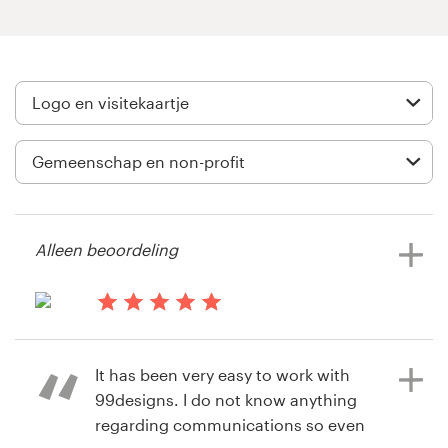
Visitekaartje
Webdesign
Merkgids
Blader door alle categorieën
Alleen beoordeling
Klantenservice
il y a 13 ans
+49 30 568 377 84
Danielle811
It has been very easy to work with
Helpcentrum
99designs. I do not know anything
regarding communications so even