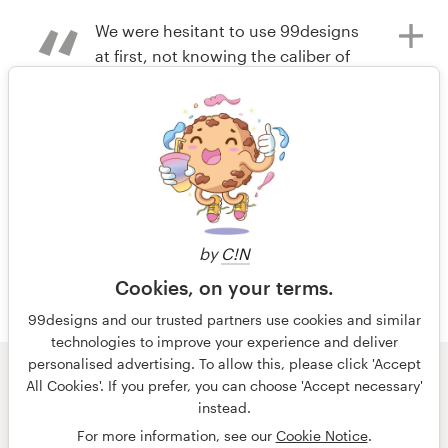
Mauricio Machado
Mauricio Machado
We were hesitant to use 99designs
Bekijk hun logo & visitekaartje
Bekijk hun logo & visitekaartje
at first, not knowing the caliber of
wedstrijd
wedstrijd
results we would get. But the
Customer Service team was very
helpful and responsive, and we
ended up with an amazing logo and
buisness card.
1 van 2
by
C!N
il y a 14 ans
Stephaniepowell38
Cookies, on your terms.
Bekijk hun logo & visitekaartje
99designs and our trusted partners use cookies and similar
wedstrijd
technologies to improve your experience and deliver
personalised advertising. To allow this, please click 'Accept
© 99designs
door Vista
All Cookies'. If you prefer, you can choose 'Accept necessary'
Algemene voorwaarden
Privacy
Impressum
instead.
For more information, see our
Cookie Notice
.
Nederlands
français
English