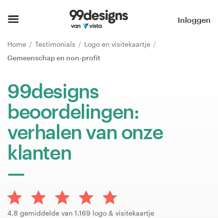
Home
Inloggen
Blader door categorieën
Home
Testimonials
Logo en visitekaartje
Gemeenschap en non-profit
Hoe het werkt
99designs
Vind een designer
beoordelingen:
Inspiratie
verhalen van onze
99designs Pro
klanten
Ontwerpdiensten
Ontwerpwedstrijden
4,8 gemiddelde van 1.169 logo & visitekaartje