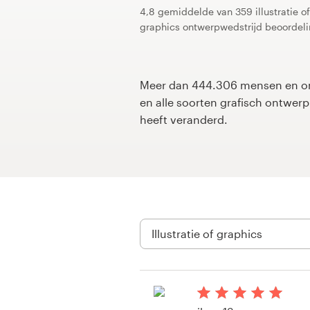
4,8 gemiddelde van 359 illustratie of
graphics ontwerpwedstrijd beoordel
1-op-1 projecten
Vind een designer
Meer dan 444.306 mensen en on
Ontdek inspiratie
en alle soorten grafisch ontwe
heeft veranderd.
99designs Studio
99designs Pro
Ontvang
een
ontwerp
Logo-ontwerp