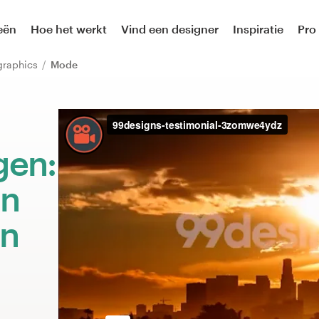
eën
Hoe het werkt
Vind een designer
Inspiratie
Pro
f graphics
Mode
gen:
an
en