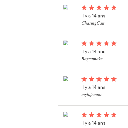
Bronnen
il y a 14 ans
ChasingCait
Prijzen
Bekijk hun illustratie
Word een designer
wedstrijd
il y a 14 ans
Blog
Bagsumake
Bekijk hun illustratie
wedstrijd
il y a 14 ans
mylofemme
Bekijk hun illustratie
wedstrijd
il y a 14 ans