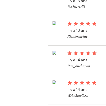
il y a 13 ans
Nadrussell1
Visitekaartje
Bekijk hun illustratie
wedstrijd
Webdesign
il y a 13 ans
Merkgids
Richieralphie
Blader door alle categorieën
il y a 14 ans
Rae_buchanan
Klantenservice
Bekijk hun illustratie
+49 30 568 377 84
wedstrijd
il y a 14 ans
Helpcentrum
Write2melissa