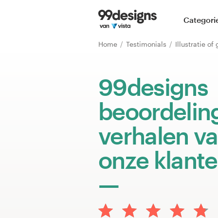
Home
Categori
Blader door categorieën
Home
Testimonials
Illustratie o
Hoe het werkt
99designs
Vind een designer
beoordelin
Inspiratie
verhalen v
99designs Pro
onze klant
Ontwerpdiensten
Ontwerpwedstrijden