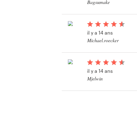
Bagsumake
Bekijk hun illustratie
wedstrijd
il y a 14 ans
Michael.roecker
Bekijk hun illustratie
wedstrijd
il y a 14 ans
Mjelwin
Bekijk hun illustratie
wedstrijd