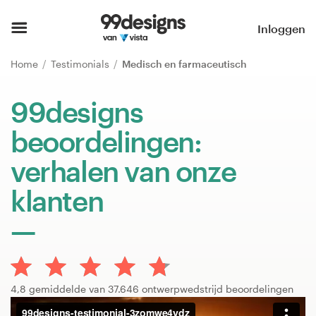
Home
Inloggen
Blader door categorieën
Home
Testimonials
Medisch en farmaceutisch
Hoe het werkt
99designs
beoordelingen:
Vind een designer
verhalen van onze
Inspiratie
klanten
99designs Pro
Ontwerpdiensten
4,8 gemiddelde van 37.646 ontwerpwedstrijd beoordelingen
Ontwerpwedstrijden