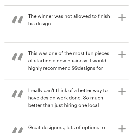
top Auswahl an Vorschlägen.
akjohnsonmdq
The winner was not allowed to finish
his design
il y a 3 ans
rachel.mengis
Bekijk hun logo wedstrijd
il y a 3 ans
This was one of the most fun pieces
drglassman
of starting a new business. I would
Bekijk hun logo wedstrijd
highly recommend 99designs for
creative and custom designs.
I really can't think of a better way to
have design work done. So much
il y a 6 ans
better than just hiring one local
drlesliemurraD
designer.
Bekijk hun logo & merkidentiteit-
pakket wedstrijd
Great designers, lots of options to