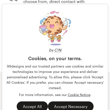
choose from, direct contact with
il y a 6 ans
designers on modifications and
arborshane u
ideas, very easy to navigate the
Bekijk hun logo wedstrijd
contest and messages. Thank you
1 van 100
il y a 6 ans
jenbuhaw
by
C!N
Bekijk hun logo wedstrijd
Cookies, on your terms.
99designs and our trusted partners use cookies and similar
technologies to improve your experience and deliver
personalised advertising. To allow this, please click 'Accept
© 99designs
door Vista
All Cookies'. If you prefer, you can choose 'Accept necessary'
Algemene voorwaarden
Privacy
Impressum
instead.
For more information, see our
Cookie Notice
.
Nederlands
français
English
Accept All
Accept Necessary