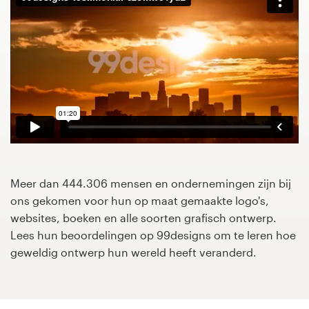
1-op-1 projecten
Vind een designer
Ontdek inspiratie
99designs Studio
99designs Pro
Meer dan 444.306 mensen en ondernemingen zijn bij
ons gekomen voor hun op maat gemaakte logo's,
websites, boeken en alle soorten grafisch ontwerp.
Ontvang
Lees hun beoordelingen op 99designs om te leren hoe
een
geweldig ontwerp hun wereld heeft veranderd.
ontwerp
Logo-ontwerp