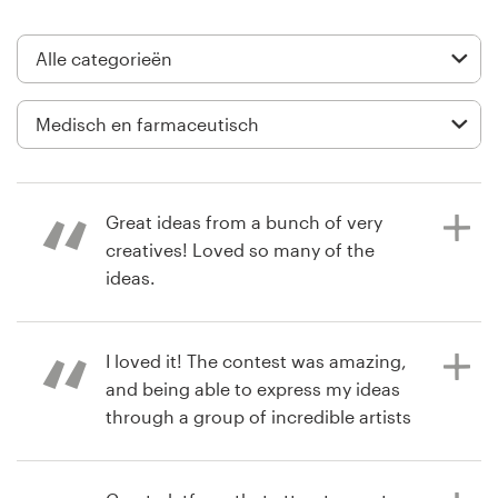
Visitekaartje
Webdesign
Merkgids
Blader door alle categorieën
Great ideas from a bunch of very
creatives! Loved so many of the
ideas.
Klantenservice
I loved it! The contest was amazing,
il y a un an
+49 30 568 377 84
and being able to express my ideas
activefamilychiroAZ
through a group of incredible artists
Helpcentrum
Bekijk hun logo wedstrijd
was a fantastic experience. Thank
you, 99designs.