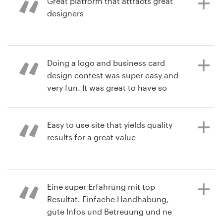
Great platform that attracts great
designers
Bronnen
il y a 2 ans
Prijzen
limitC
il y a 2 ans
Bekijk hun logo en merkgids
Doing a logo and business card
Word een designer
Scottsteamboat
wedstrijd
design contest was super easy and
Bekijk hun logo wedstrijd
very fun. It was great to have so
Blog
many choices to choose from.
Customer service was also great
when I had to put my contest on
Easy to use site that yields quality
hold for a couple of weeks due to a
results for a great value
health issue. This was a wonderful
company to work with and I highly
recommend it!
il y a 2 ans
Eine super Erfahrung mit top
Jay8102036
Resultat. Einfache Handhabung,
Bekijk hun logo wedstrijd
gute Infos und Betreuung und ne
il y a 2 ans