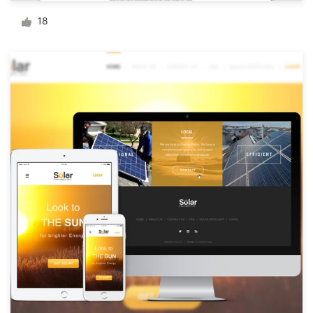
18
Visitekaartje
Webdesign
Merkgids
Blader door alle categorieën
Klantenservice
+49 30 568 377 84
Helpcentrum