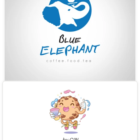
1
by
C!N