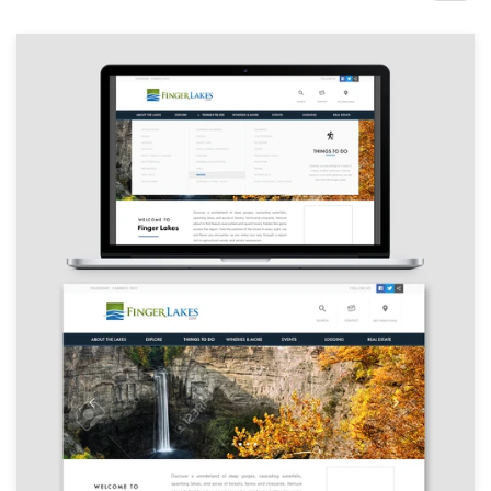
1-op-1 projecten
Vind een designer
Ontdek inspiratie
99designs Studio
99designs Pro
Ontvang
een
ontwerp
Logo-ontwerp