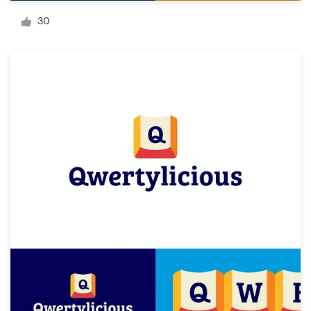
30
Visitekaartje
Webdesign
Merkgids
Blader door alle categorieën
Klantenservice
+49 30 568 377 84
Helpcentrum