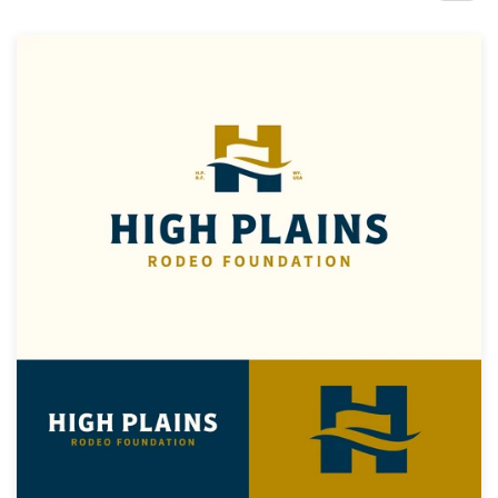
1-op-1 projecten
Vind een designer
Ontdek inspiratie
99designs Studio
99designs Pro
Ontvang
een
ontwerp
Logo-ontwerp