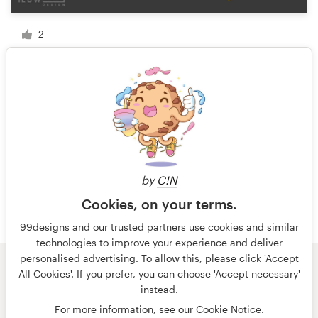
2
1 van 2
by
C!N
Cookies, on your terms.
99designs and our trusted partners use cookies and similar
technologies to improve your experience and deliver
personalised advertising. To allow this, please click 'Accept
All Cookies'. If you prefer, you can choose 'Accept necessary'
© 99designs
door Vista
instead.
Algemene voorwaarden
Privacy
Impressum
For more information, see our
Cookie Notice
.
Nederlands
français
English