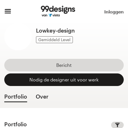
Home
Inloggen
Blader door categorieën
Lowkey-design
Hoe het werkt
Gemiddeld Level
Vind een designer
Bericht
Inspiratie
Nodig de designer uit voor werk
99designs Pro
Portfolio
Over
Ontwerpdiensten
Portfolio
Ontwerpwedstrijden