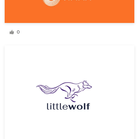
Bronnen
Prijzen
0
Word een designer
Blog