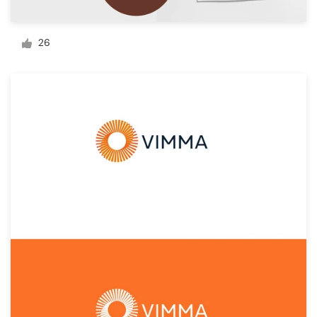
Visitekaartje
26
Webdesign
Merkgids
Blader door alle categorieën
Klantenservice
+49 30 568 377 84
Helpcentrum