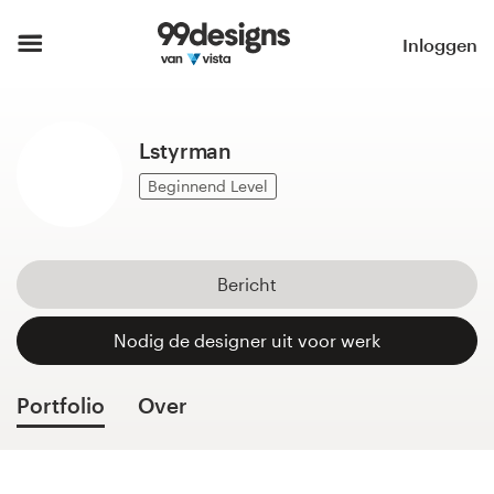
Home
Inloggen
Blader door categorieën
Lstyrman
Hoe het werkt
Beginnend Level
Vind een designer
Inspiratie
Bericht
99designs Pro
Nodig de designer uit voor werk
Portfolio
Over
Ontwerpdiensten
Ontwerpwedstrijden