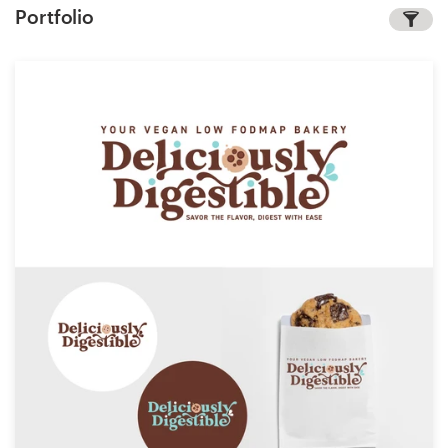
Portfolio
1-op-1 projecten
Vind een designer
Ontdek inspiratie
99designs Studio
99designs Pro
Ontvang
een
ontwerp
Logo-ontwerp