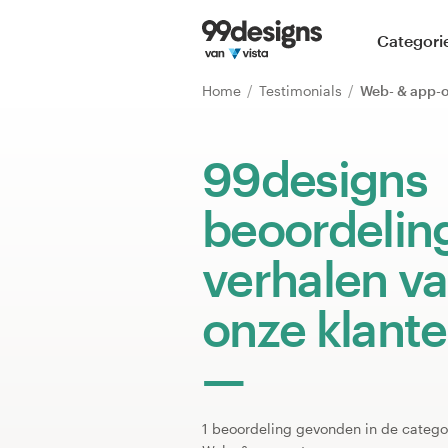
Home
Categori
Blader door categorieën
Home
Testimonials
Web- & app-
Hoe het werkt
99designs
Vind een designer
beoordelin
Inspiratie
verhalen v
99designs Pro
onze klant
Ontwerpdiensten
1 beoordeling gevonden in de catego
Ontwerpwedstrijden