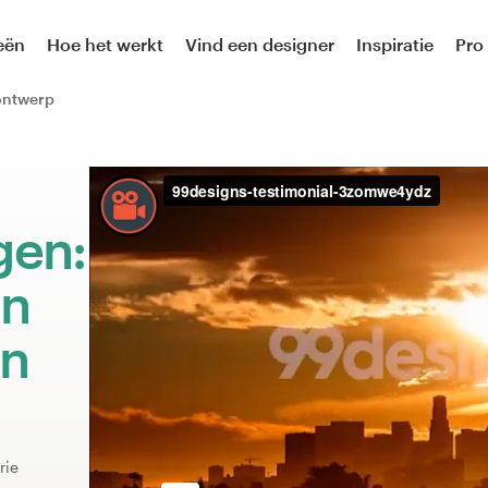
eën
Hoe het werkt
Vind een designer
Inspiratie
Pro
ontwerp
gen:
an
en
rie