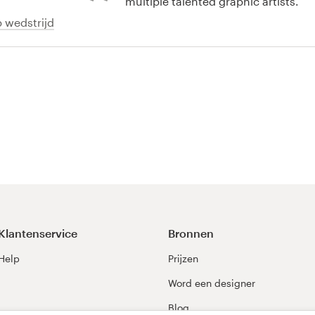
multiple talented graphic artists.
 wedstrijd
Klantenservice
Bronnen
Help
Prijzen
Word een designer
Blog