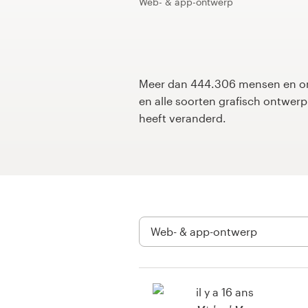
Web- & app-ontwerp
1-op-1 projecten
Vind een designer
Meer dan 444.306 mensen en on
Ontdek inspiratie
en alle soorten grafisch ontwe
heeft veranderd.
99designs Studio
99designs Pro
Ontvang
een
ontwerp
il y a 16 ans
Logo-ontwerp