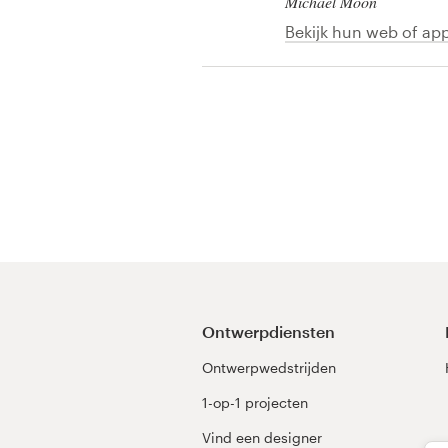
Michael Moon
Bekijk hun web of app
Visitekaartje
Webdesign
Merkgids
Blader door alle categorieën
Klantenservice
+49 30 568 377 84
Ontwerpdiensten
Ontwerpwedstrijden
Helpcentrum
1-op-1 projecten
Vind een designer