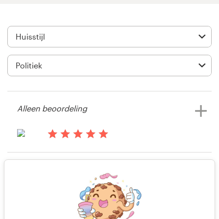
Visitekaartje
Webdesign
Merkgids
Blader door alle categorieën
Alleen beoordeling
Klantenservice
il y a 14 ans
Cliff van der Linden
+49 30 568 377 84
Alleen beoordeling
Bekijk hun huisstijl wedstrijd
Helpcentrum
il y a 15 ans