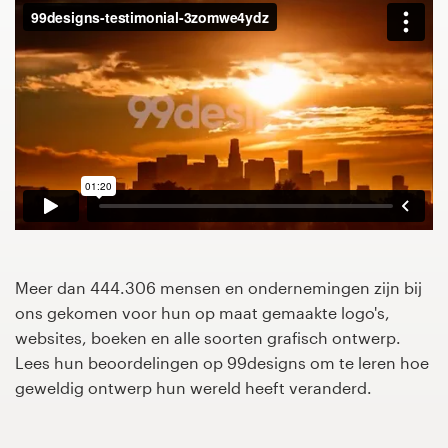
1-op-1 projecten
Vind een designer
Ontdek inspiratie
99designs Studio
99designs Pro
Meer dan 444.306 mensen en ondernemingen zijn bij
ons gekomen voor hun op maat gemaakte logo's,
Ontvang
websites, boeken en alle soorten grafisch ontwerp.
een
Lees hun beoordelingen op 99designs om te leren hoe
ontwerp
geweldig ontwerp hun wereld heeft veranderd.
Logo-ontwerp