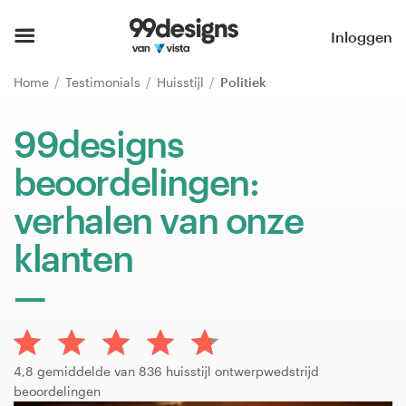
Home
Inloggen
Blader door categorieën
Home
Testimonials
Huisstijl
Politiek
Hoe het werkt
99designs
beoordelingen:
Vind een designer
verhalen van onze
Inspiratie
klanten
99designs Pro
Ontwerpdiensten
4,8 gemiddelde van 836 huisstijl ontwerpwedstrijd
beoordelingen
Ontwerpwedstrijden