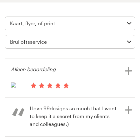
Visitekaartje
Webdesign
Merkgids
Blader door alle categorieën
Alleen beoordeling
Klantenservice
il y a 14 ans
Sasha@ArborFence
+49 30 568 377 84
I love 99designs so much that I want
Bekijk hun kaart, flyer of print
to keep it a secret from my clients
Helpcentrum
wedstrijd
and colleagues:)