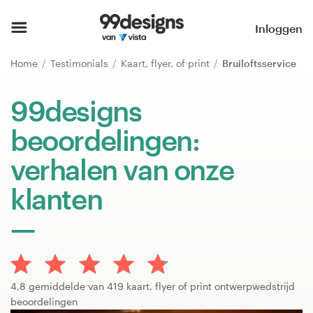
Home
Inloggen
Blader door categorieën
Home
Testimonials
Kaart, flyer, of print
Bruiloftsservice
Hoe het werkt
99designs
beoordelingen:
Vind een designer
verhalen van onze
Inspiratie
klanten
99designs Pro
Ontwerpdiensten
4,8 gemiddelde van 419 kaart, flyer of print ontwerpwedstrijd
beoordelingen
Ontwerpwedstrijden