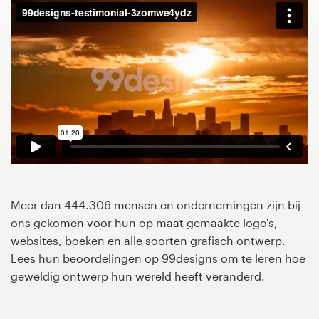
1-op-1 projecten
Vind een designer
Ontdek inspiratie
99designs Studio
99designs Pro
Meer dan 444.306 mensen en ondernemingen zijn bij
ons gekomen voor hun op maat gemaakte logo's,
Ontvang
websites, boeken en alle soorten grafisch ontwerp.
een
Lees hun beoordelingen op 99designs om te leren hoe
ontwerp
geweldig ontwerp hun wereld heeft veranderd.
Logo-ontwerp