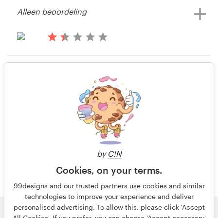
Alleen beoordeling
Bronnen
il y a 14 ans
Corbyn
Prijzen
Bekijk hun kaart, flyer of print
il y a 14 ans
wedstrijd
Corbyn
Word een designer
Alleen beoordeling
Bekijk hun kaart, flyer of print
Blog
wedstrijd
il y a 14 ans
Marycatherinesexton
Bekijk hun kaart, flyer of print
wedstrijd
by
C!N
Cookies, on your terms.
99designs and our trusted partners use cookies and similar
technologies to improve your experience and deliver
personalised advertising. To allow this, please click 'Accept
© 99designs
door Vista
All Cookies'. If you prefer, you can choose 'Accept necessary'