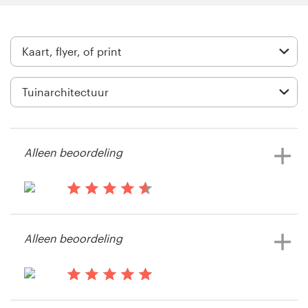
Visitekaartje
Webdesign
Merkgids
Blader door alle categorieën
Alleen beoordeling
Klantenservice
il y a 13 ans
Jolietfranck
+49 30 568 377 84
Alleen beoordeling
Bekijk hun kaart, flyer of print
Helpcentrum
wedstrijd
il y a 13 ans