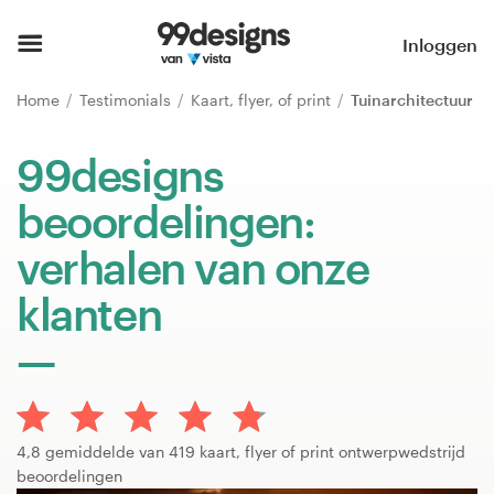
Home
Inloggen
Blader door categorieën
Home
Testimonials
Kaart, flyer, of print
Tuinarchitectuur
Hoe het werkt
99designs
beoordelingen:
Vind een designer
verhalen van onze
Inspiratie
klanten
99designs Pro
Ontwerpdiensten
4,8 gemiddelde van 419 kaart, flyer of print ontwerpwedstrijd
beoordelingen
Ontwerpwedstrijden