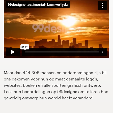
1-op-1 projecten
Vind een designer
Ontdek inspiratie
99designs Studio
99designs Pro
Meer dan 444.306 mensen en ondernemingen zijn bij
ons gekomen voor hun op maat gemaakte logo's,
Ontvang
websites, boeken en alle soorten grafisch ontwerp.
een
Lees hun beoordelingen op 99designs om te leren hoe
ontwerp
geweldig ontwerp hun wereld heeft veranderd.
Logo-ontwerp