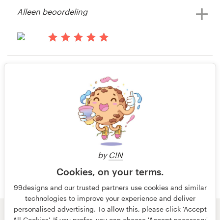
Premierlawnsolutions
Alleen beoordeling
Bronnen
Bekijk hun kaart, flyer of print
wedstrijd
Prijzen
il y a 13 ans
Andrewbatha10
Word een designer
Alleen beoordeling
Bekijk hun kaart, flyer of print
Blog
wedstrijd
il y a 14 ans
Bevan.may
Bekijk hun kaart, flyer of print
wedstrijd
by
C!N
Cookies, on your terms.
99designs and our trusted partners use cookies and similar
technologies to improve your experience and deliver
personalised advertising. To allow this, please click 'Accept
© 99designs
door Vista
All Cookies'. If you prefer, you can choose 'Accept necessary'