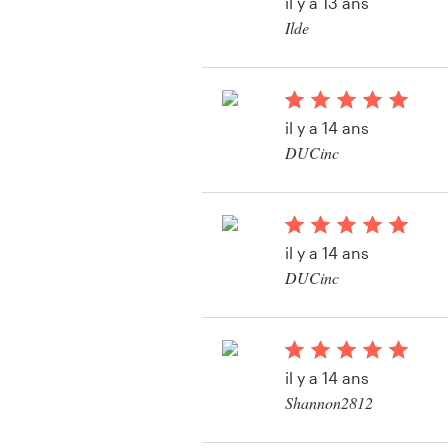
il y a 13 ans
Ilde
Visitekaartje
Webdesign
il y a 14 ans
Merkgids
DUCinc
Bekijk hun kaart, flyer
Blader door alle categorieën
wedstrijd
il y a 14 ans
DUCinc
Klantenservice
Bekijk hun kaart, flyer
+49 30 568 377 84
wedstrijd
il y a 14 ans
Helpcentrum
Shannon2812
Bekijk hun kaart, flyer