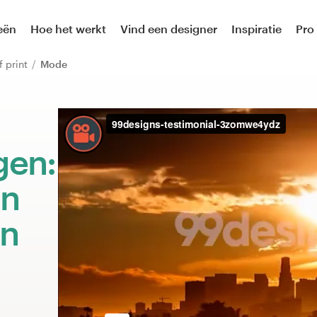
eën
Hoe het werkt
Vind een designer
Inspiratie
Pro
of print
Mode
gen:
an
en