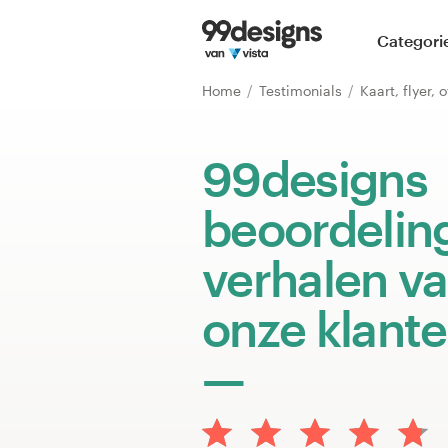
Home
Categori
Blader door categorieën
Home
Testimonials
Kaart, flyer, 
Hoe het werkt
99designs
Vind een designer
beoordelin
Inspiratie
verhalen v
99designs Pro
onze klant
Ontwerpdiensten
Ontwerpwedstrijden