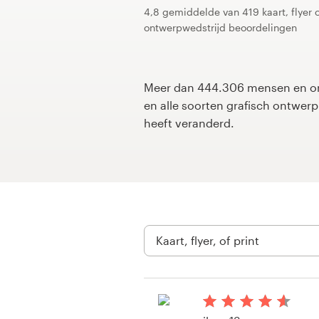
4,8 gemiddelde van 419 kaart, flyer o
ontwerpwedstrijd beoordelingen
1-op-1 projecten
Vind een designer
Meer dan 444.306 mensen en on
Ontdek inspiratie
en alle soorten grafisch ontwe
heeft veranderd.
99designs Studio
99designs Pro
Ontvang
een
ontwerp
Logo-ontwerp