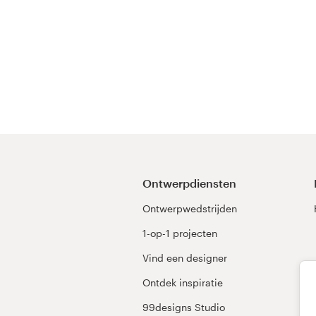
wedstrijd
Bronnen
Prijzen
Word een designer
Blog
Ontwerpdiensten
Ontwerpwedstrijden
1-op-1 projecten
Vind een designer
Ontdek inspiratie
99designs Studio