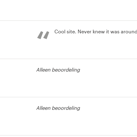
Cool site. Never knew it was around
 of print
Alleen beoordeling
 of print
Alleen beoordeling
 of print