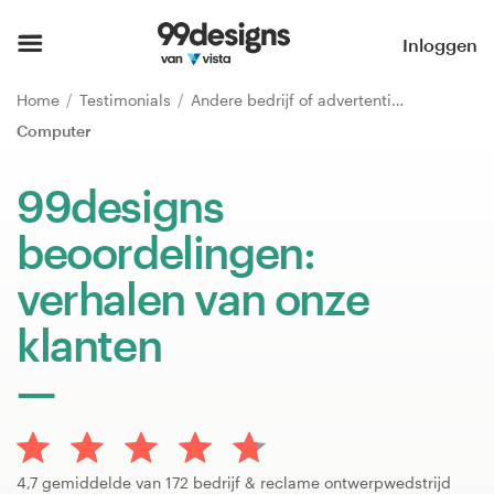
Home
Inloggen
Blader door categorieën
Home
Testimonials
Andere bedrijf of advertentie
Computer
Hoe het werkt
99designs
Vind een designer
beoordelingen:
Inspiratie
verhalen van onze
99designs Pro
klanten
Ontwerpdiensten
Ontwerpwedstrijden
4,7 gemiddelde van 172 bedrijf & reclame ontwerpwedstrijd