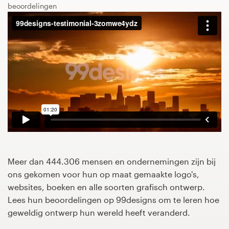
beoordelingen
1-op-1 projecten
Vind een designer
Ontdek inspiratie
99designs Studio
99designs Pro
Meer dan 444.306 mensen en ondernemingen zijn bij
Ontvang
ons gekomen voor hun op maat gemaakte logo's,
een
websites, boeken en alle soorten grafisch ontwerp.
ontwerp
Lees hun beoordelingen op 99designs om te leren hoe
geweldig ontwerp hun wereld heeft veranderd.
Logo-ontwerp