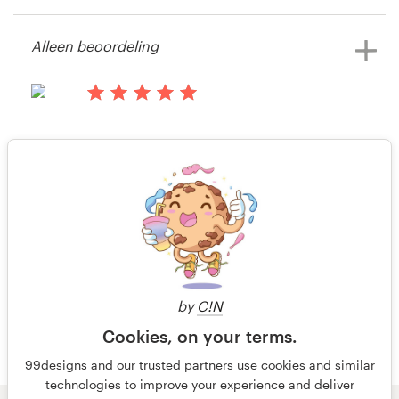
il y a 14 ans
Bronnen
Kevin19924800
Alleen beoordeling
Bekijk hun bedrijf & reclame
Prijzen
wedstrijd
Word een designer
il y a 14 ans
Trena
Alleen beoordeling
Blog
Bekijk hun bedrijf & reclame
wedstrijd
il y a 14 ans
KFrancis32
Bekijk hun bedrijf & reclame
wedstrijd
by
C!N
Cookies, on your terms.
99designs and our trusted partners use cookies and similar
technologies to improve your experience and deliver