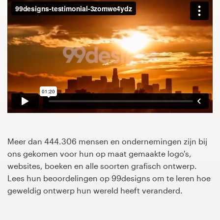
1-op-1 projecten
Vind een designer
Ontdek inspiratie
99designs Studio
99designs Pro
Meer dan 444.306 mensen en ondernemingen zijn bij
ons gekomen voor hun op maat gemaakte logo's,
Ontvang
websites, boeken en alle soorten grafisch ontwerp.
een
Lees hun beoordelingen op 99designs om te leren hoe
ontwerp
geweldig ontwerp hun wereld heeft veranderd.
Logo-ontwerp