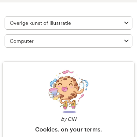
Visitekaartje
Webdesign
Merkgids
Blader door alle categorieën
Alleen beoordeling
Klantenservice
il y a 14 ans
Overlord Computer
+49 30 568 377 84
Bekijk hun kunst of illustratie
Helpcentrum
wedstrijd
by
C!N
Cookies, on your terms.