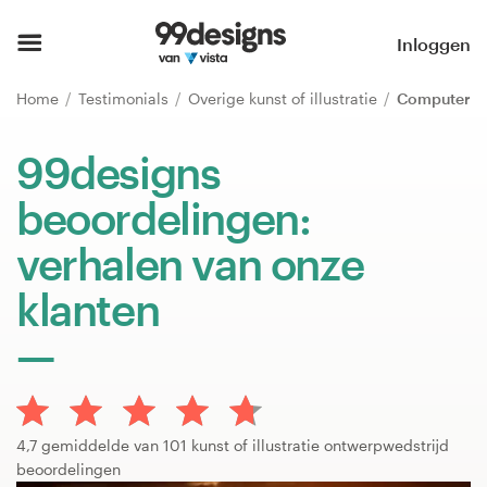
Home
Inloggen
Blader door categorieën
Home
Testimonials
Overige kunst of illustratie
Computer
Hoe het werkt
99designs
beoordelingen:
Vind een designer
verhalen van onze
Inspiratie
klanten
99designs Pro
Ontwerpdiensten
4,7 gemiddelde van 101 kunst of illustratie ontwerpwedstrijd
beoordelingen
Ontwerpwedstrijden