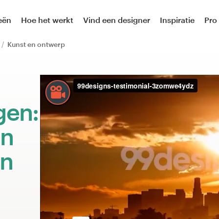
eën
Hoe het werkt
Vind een designer
Inspiratie
Pro
p
Kunst en ontwerp
gen:
an
en