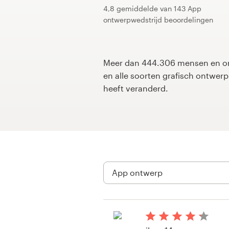
4,8 gemiddelde van 143 App
ontwerpwedstrijd beoordelingen
1-op-1 projecten
Vind een designer
Meer dan 444.306 mensen en on
Ontdek inspiratie
en alle soorten grafisch ontwe
heeft veranderd.
99designs Studio
99designs Pro
Ontvang
een
ontwerp
Logo-ontwerp