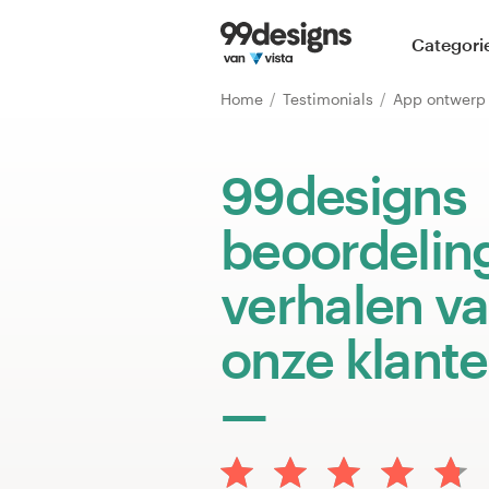
Home
Categori
Blader door categorieën
Home
Testimonials
App ontwer
Hoe het werkt
99designs
Vind een designer
beoordelin
Inspiratie
verhalen v
99designs Pro
onze klant
Ontwerpdiensten
Ontwerpwedstrijden