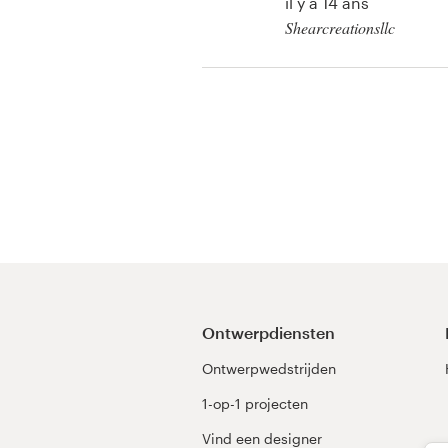
il y a 14 ans
Shearcreationsllc
Visitekaartje
Webdesign
Merkgids
Blader door alle categorieën
Klantenservice
+49 30 568 377 84
Ontwerpdiensten
Ontwerpwedstrijden
Helpcentrum
1-op-1 projecten
Vind een designer