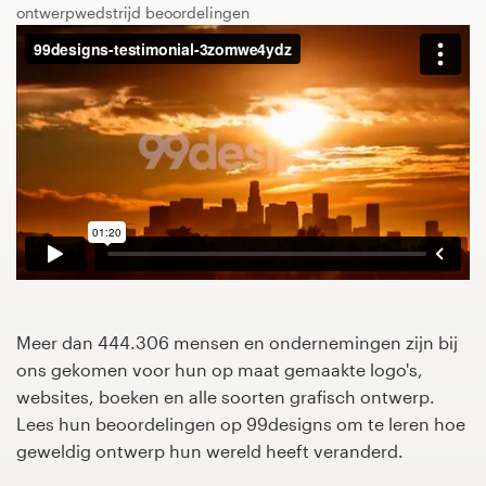
ontwerpwedstrijd beoordelingen
1-op-1 projecten
Vind een designer
Ontdek inspiratie
99designs Studio
99designs Pro
Meer dan 444.306 mensen en ondernemingen zijn bij
Ontvang
ons gekomen voor hun op maat gemaakte logo's,
een
websites, boeken en alle soorten grafisch ontwerp.
ontwerp
Lees hun beoordelingen op 99designs om te leren hoe
geweldig ontwerp hun wereld heeft veranderd.
Logo-ontwerp