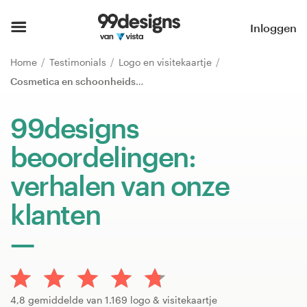
Home
Inloggen
Blader door categorieën
Home
Testimonials
Logo en visitekaartje
Cosmetica en schoonheidsproducten
Hoe het werkt
99designs
Vind een designer
beoordelingen:
Inspiratie
verhalen van onze
99designs Pro
klanten
Ontwerpdiensten
Ontwerpwedstrijden
4,8 gemiddelde van 1.169 logo & visitekaartje