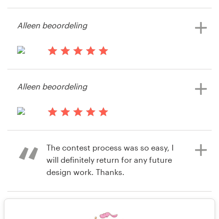
highly recommend them to anyone!
wedstrijd
Bronnen
Alleen beoordeling
Prijzen
il y a 13 ans
Carice Anderson
Word een designer
il y a 13 ans
ceanderson
Alleen beoordeling
Blog
il y a 13 ans
kontakt25
The contest process was so easy, I
will definitely return for any future
design work. Thanks.
Alleen beoordeling
il y a 14 ans