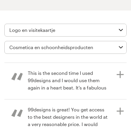
Visitekaartje
Webdesign
Merkgids
Blader door alle categorieën
This is the second time I used
99designs and I would use them
Klantenservice
again in a heart beat. It's a fabulous
service.
+49 30 568 377 84
99designs is great! You get access
il y a 12 ans
Helpcentrum
to the best designers in the world at
Michael DeFrancesco
a very reasonable price. I would
Bekijk hun logo & visitekaartje