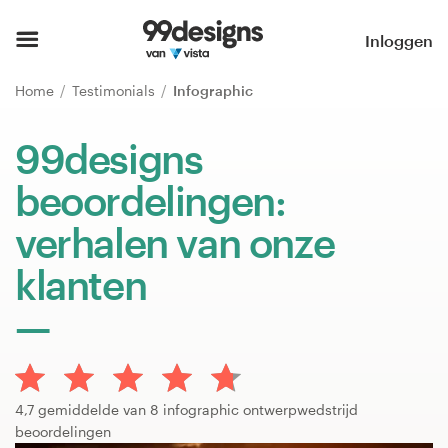
Home
Inloggen
Blader door categorieën
Home
Testimonials
Infographic
Hoe het werkt
99designs
beoordelingen:
Vind een designer
verhalen van onze
Inspiratie
klanten
99designs Pro
Ontwerpdiensten
4,7 gemiddelde van 8 infographic ontwerpwedstrijd
beoordelingen
Ontwerpwedstrijden