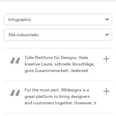
Visitekaartje
Webdesign
Merkgids
Blader door alle categorieën
Tolle Plattform für Designs. Viele
kreative Leute, schnelle Vorschläge,
gute Zusammenarbeit. Jederzeit
Klantenservice
wieder
+49 30 568 377 84
For the most part, 99designs is a
great platform to bring designers
il y a un an
Helpcentrum
and customers together. However, it
thomas0X
tries to dictate the timeline, which it
Bekijk hun infographic wedstrijd
shouldn't. It would be like going to a