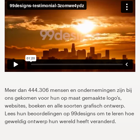
1-op-1 projecten
Vind een designer
Ontdek inspiratie
99designs Studio
99designs Pro
Meer dan 444.306 mensen en ondernemingen zijn bij
ons gekomen voor hun op maat gemaakte logo's,
Ontvang
websites, boeken en alle soorten grafisch ontwerp.
een
Lees hun beoordelingen op 99designs om te leren hoe
ontwerp
geweldig ontwerp hun wereld heeft veranderd.
Logo-ontwerp