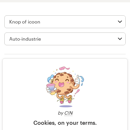
Visitekaartje
Webdesign
Merkgids
Blader door alle categorieën
Alleen beoordeling
Klantenservice
il y a 14 ans
Zlee
+49 30 568 377 84
Bekijk hun knop of icoon wedstrijd
Helpcentrum
by
C!N
Cookies, on your terms.