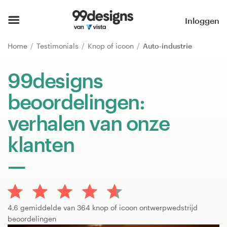
Home
Inloggen
Blader door categorieën
Home
Testimonials
Knop of icoon
Auto-industrie
Hoe het werkt
99designs
beoordelingen:
Vind een designer
verhalen van onze
Inspiratie
klanten
99designs Pro
Ontwerpdiensten
4,6 gemiddelde van 364 knop of icoon ontwerpwedstrijd
beoordelingen
Ontwerpwedstrijden