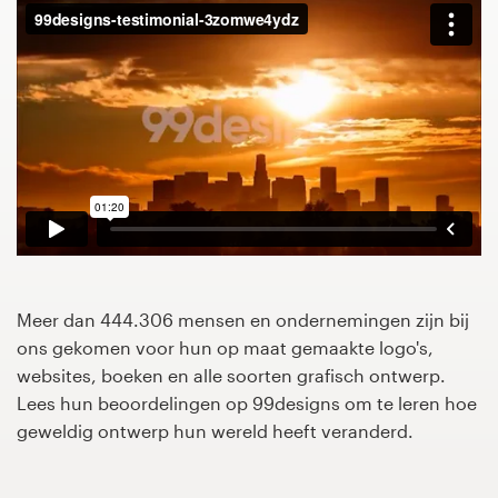
1-op-1 projecten
Vind een designer
Ontdek inspiratie
99designs Studio
99designs Pro
Meer dan 444.306 mensen en ondernemingen zijn bij
ons gekomen voor hun op maat gemaakte logo's,
Ontvang
websites, boeken en alle soorten grafisch ontwerp.
een
Lees hun beoordelingen op 99designs om te leren hoe
ontwerp
geweldig ontwerp hun wereld heeft veranderd.
Logo-ontwerp