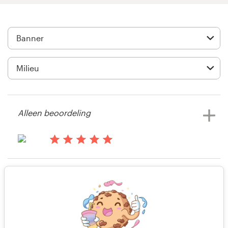
Visitekaartje
Webdesign
Merkgids
Blader door alle categorieën
Alleen beoordeling
Klantenservice
il y a 13 ans
Austin.v
+49 30 568 377 84
Alleen beoordeling
Bekijk hun banneradvertentie
Helpcentrum
wedstrijd
il y a 15 ans