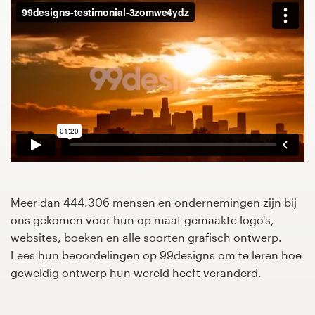
1-op-1 projecten
Vind een designer
Ontdek inspiratie
99designs Studio
99designs Pro
Meer dan 444.306 mensen en ondernemingen zijn bij
ons gekomen voor hun op maat gemaakte logo's,
Ontvang
websites, boeken en alle soorten grafisch ontwerp.
een
Lees hun beoordelingen op 99designs om te leren hoe
ontwerp
geweldig ontwerp hun wereld heeft veranderd.
Logo-ontwerp