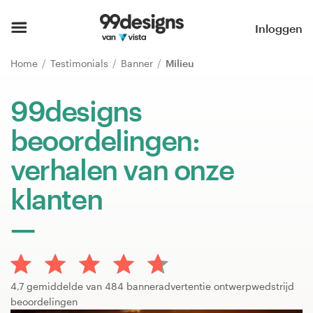
Home
Inloggen
Blader door categorieën
Home
Testimonials
Banner
Milieu
Hoe het werkt
99designs
beoordelingen:
Vind een designer
verhalen van onze
Inspiratie
klanten
99designs Pro
Ontwerpdiensten
4,7 gemiddelde van 484 banneradvertentie ontwerpwedstrijd
beoordelingen
Ontwerpwedstrijden