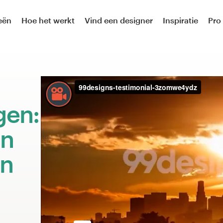
eën
Hoe het werkt
Vind een designer
Inspiratie
Pro
gen:
an
en