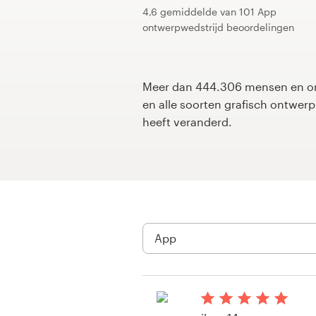
4,6 gemiddelde van 101 App
ontwerpwedstrijd beoordelingen
1-op-1 projecten
Vind een designer
Meer dan 444.306 mensen en on
Ontdek inspiratie
en alle soorten grafisch ontwe
heeft veranderd.
99designs Studio
99designs Pro
Ontvang
een
ontwerp
Logo-ontwerp