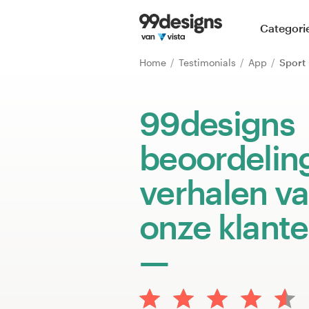
Home
Categori
Blader door categorieën
Home
Testimonials
App
Sport
Hoe het werkt
99designs
Vind een designer
beoordelin
Inspiratie
verhalen v
99designs Pro
onze klant
Ontwerpdiensten
Ontwerpwedstrijden