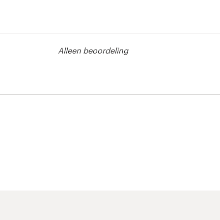
ijd
Alleen beoordeling
ijd