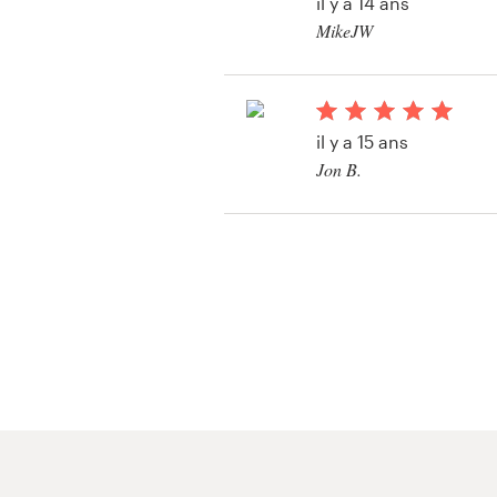
il y a 14 ans
MikeJW
Visitekaartje
Bekijk hun App wedstr
Webdesign
il y a 15 ans
Merkgids
Jon B.
Bekijk hun App wedstr
Blader door alle categorieën
Klantenservice
+49 30 568 377 84
Helpcentrum