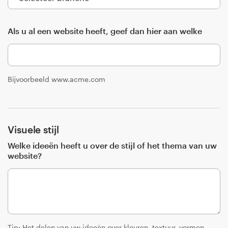
Bronnen
Als u al een website heeft, geef dan hier aan welke
Prijzen
Word een designer
Bijvoorbeeld www.acme.com
Blog
Visuele stijl
Welke ideeën heeft u over de stijl of het thema van uw
website?
Tip: Het delen van uw ideeën over kleuren, textuur, vormen,