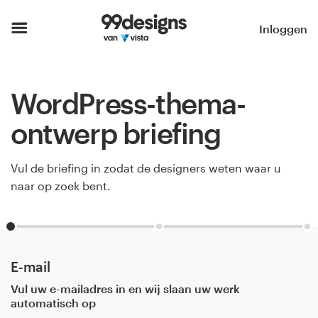
Home
Inloggen
Blader door categorieën
WordPress-thema-
Hoe het werkt
ontwerp briefing
Vind een designer
Vul de briefing in zodat de designers weten waar u
Inspiratie
naar op zoek bent.
99designs Pro
E-mail
Ontwerpdiensten
Vul uw e-mailadres in en wij slaan uw werk
automatisch op
Ontwerpwedstrijden