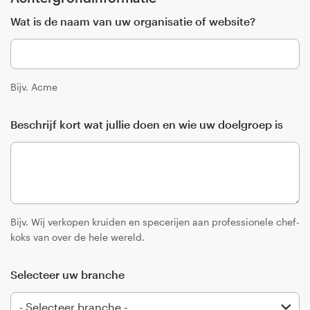
Wat is de naam van uw organisatie of website?
Visitekaartje
Webdesign
Bijv. Acme
Merkgids
Beschrijf kort wat jullie doen en wie uw doelgroep is
Blader door alle categorieën
Klantenservice
Bijv. Wij verkopen kruiden en specerijen aan professionele chef-
+49 30 568 377 84
koks van over de hele wereld.
Helpcentrum
Selecteer uw branche