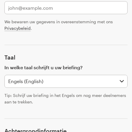
1-op-1 projecten
We bewaren uw gegevens in overeenstemming met ons
Vind een designer
Privacybeleid
.
Ontdek inspiratie
99designs Studio
Taal
In welke taal schrijft u uw briefing?
99designs Pro
Tip: Schrijf uw briefing in het Engels om nog meer deelnemers
Ontvang
aan te trekken.
een
ontwerp
Logo-ontwerp
Achtergrondinformatie